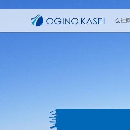
荻野化成
会社