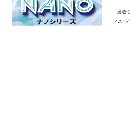
浸透性
れから守