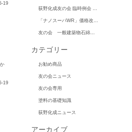
6-19
荻野化成友の会 臨時例会 開催
「ナノスーパWR」価格改定のご案内
友の会 一般建築物石綿含有調査者講習 開催
カテゴリー
お勧め商品
か
友の会ニュース
6-19
友の会専用
塗料の基礎知識
荻野化成ニュース
アーカイブ