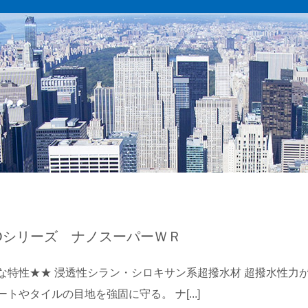
NOシリーズ ナノスーパーＷＲ
な特性★★ 浸透性シラン・シロキサン系超撥水材 超撥水性力
トやタイルの目地を強固に守る。 ナ[...]