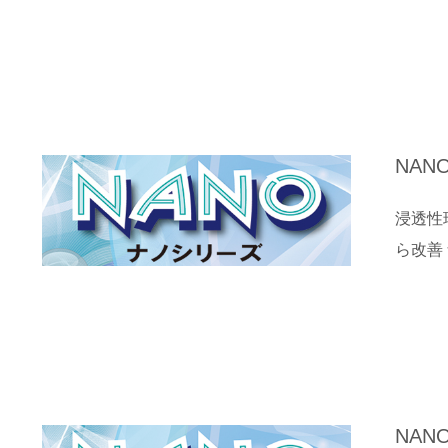
NAN
浸透性
ら改善
NAN